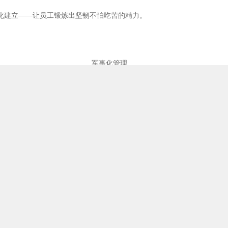
化建立——让员工锻炼出坚韧不怕吃苦的精力。
军事化管理
练之动线培训——让客户在展厅时间延长，增加成交率。
来”精彩继续。。。劳卡衣柜为您打破一项又一项市场记录。。。
诚邀全国各地经销商加盟，加盟电话（4008-788-588）。。。。。。
柜与您相约7月8号到11号广州建博会，劳卡衣柜“可靠品牌招大商”活动