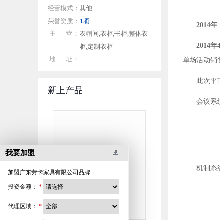
经营模式：
其他
荣誉资质：
1项
2014
年
主 营：
衣帽间,衣柜,书柜,整体衣
2014
年
柜,定制衣柜
地 址：
单场活动销
此次平
新上产品
会议系
早
我要加盟
机制系
加盟
广东劳卡家具有限公司
品牌
投资金额：
*
劳卡衣柜—帕拉娜套间
代理区域：
*
薪