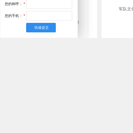
您的称呼：
*
军队文
您的手机：
*
导购训
劳卡衣柜 简欧欧式酒柜 后
简M族酒柜
……
“动起
劳卡衣柜
ROCO劳卡-走入式衣柜-曼
劳卡衣
摩莉衣帽间