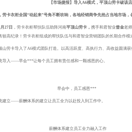
【市场捷报】导入A6模式，平顶山劳卡破该
，劳卡衣柜全国“动起来”号角不断吹响，各地经销商争先抢占当地市场，
4月27日
，劳卡衣柜帮扶队伍助阵河南
平顶山劳卡，
携手和君智业
曾金
老师
售较高纪录！劳卡衣柜组成的帮扶队伍与和君智业营销团队的长期合作模
顶山劳卡导入了A6模式团队打造。以高活跃度、高执行力、高收益圆满获
统导入——早会***让每个员工拥有责任感和一颗感恩的心。
会中，员工感恩***
统建立——薪酬体系的建立让员工全力以赴投入到工作中。
酬体系建立员工全力融入工作