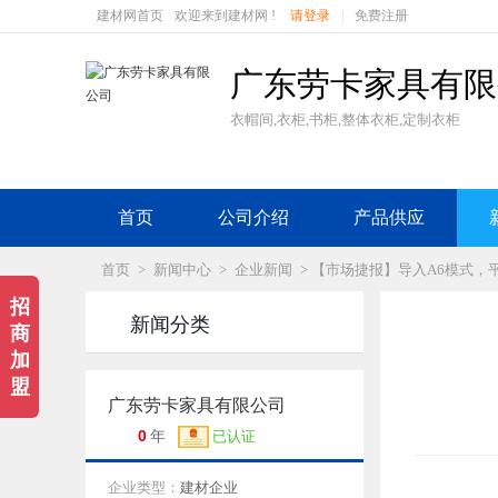
建材网首页
欢迎来到建材网 !
请登录
|
免费注册
广东劳卡家具有限
衣帽间,衣柜,书柜,整体衣柜,定制衣柜
首页
公司介绍
产品供应

首页
>
新闻中心
>
企业新闻
> 【市场捷报】导入A6模式
招

新闻分类
商
加
盟
广东劳卡家具有限公司

0
年
已认证
企业类型：
建材企业