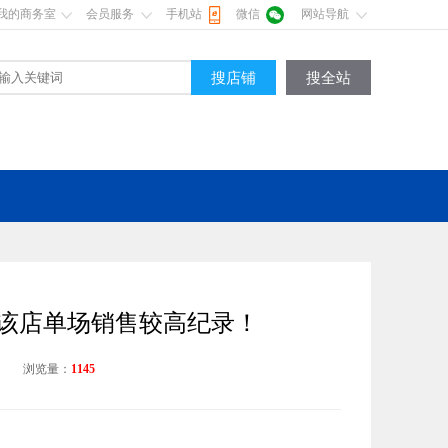
我的商务室
会员服务
手机站
微信
网站导航
搜店铺
搜全站
破该店单场销售较高纪录！
司
浏览量：
1145